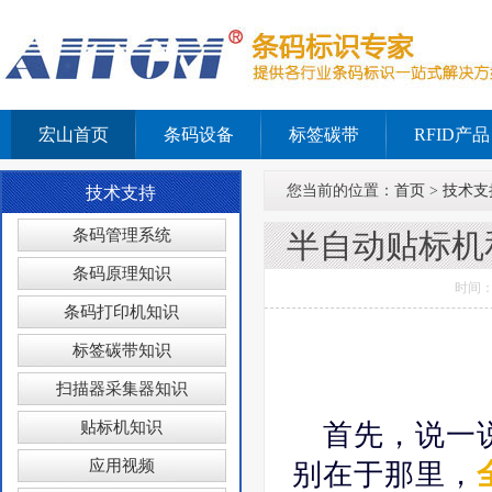
宏山首页
条码设备
标签碳带
RFID产品
您当前的位置：
首页
>
技术支
技术支持
条码管理系统
半自动贴标机
条码原理知识
时间：
条码打印机知识
标签碳带知识
扫描器采集器知识
贴标机知识
首先，说一
应用视频
别在于那里，