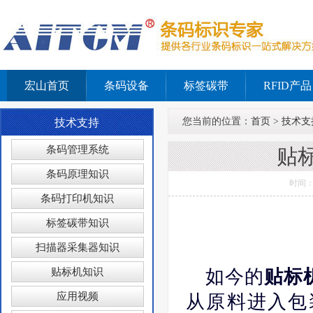
宏山首页
条码设备
标签碳带
RFID产品
您当前的位置：
首页
>
技术支
技术支持
条码管理系统
贴
条码原理知识
时间：
条码打印机知识
标签碳带知识
扫描器采集器知识
贴标机知识
如今的
贴标
应用视频
从原料进入包