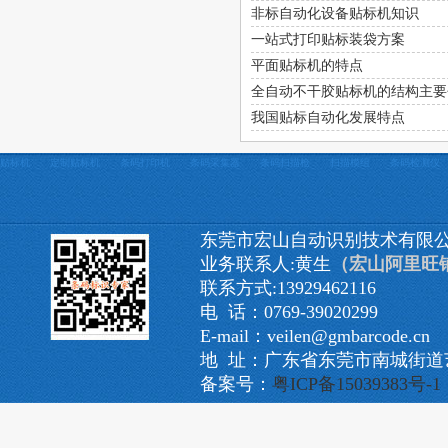
非标自动化设备贴标机知识
一站式打印贴标装袋方案
平面贴标机的特点
全自动不干胶贴标机的结构主要
我国贴标自动化发展特点
贴标机
定制贴标机
条码打印机
条码采集器
条码扫描枪
扫描模组
条码检测仪
东莞市宏山自动识别技术有限
业务联系人:黄生
（宏山阿里旺
联系方式:13929462116
电 话：0769-39020299
E-mail：veilen@gmbarcode.cn
地 址：广东省东莞市南城街道艺
备案号：
粤ICP备15039383号-1