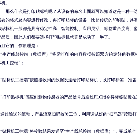
标机。
那么什么是打印贴标机呢？从设备的命名上面就可以知道这是一种一
需要的格式及内容进行修改，再打印贴标的设备，比起传统的印刷贴，具
印贴标机一般都是具有稳定性高、智能控制、应用灵活、标签重合度高、
等品质，因此人们都要选择打印贴标机就算是成功了一半了。
而且它的工作原理是：
1.“生产线总控端（数据库）”将需打印的内容数据按照双方约定好的数据
标机工控端”；
2.“贴标机工控端”按照接收到的数据发送给打印贴标机，以打印标签，准
3.“打印贴标机”感应到测物传感器的产品信号后通过PLC指令将标签贴
4.通过输送的流动，产品流至扫码校验工位，利用调试好的“扫码器”读取
5.“贴标机工控端”将校验结果发送至“生产线总控端（数据库）”，完成