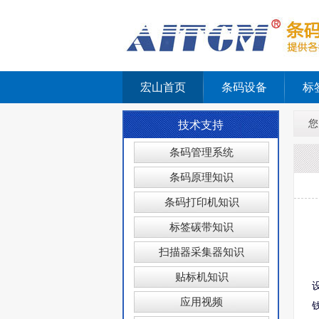
宏山首页
条码设备
标
您
技术支持
条码管理系统
条码原理知识
条码打印机知识
标签碳带知识
扫描器采集器知识
贴标机知识
应用视频