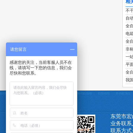
相
不
自
全
电
全
请您留言
非
一
感谢您的关注，当前客服人员不在
平
线，请填写一下您的信息，我们会
全
尽快和您联系。
我
贴标机
定制贴标机
条码打印机
条码采集器
条码扫描枪
扫描模组
条码检测仪
东莞市宏
业务联系
联系方式:1