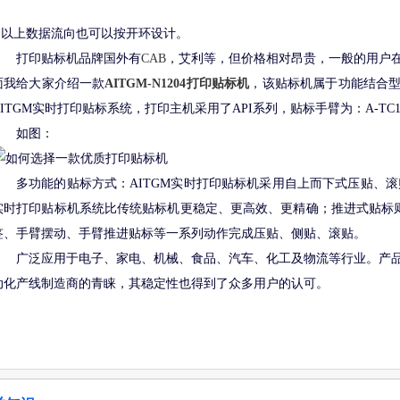
6.以上数据流向也可以按开环设计。
打印贴标机品牌国外有
CAB
，艾利等，但价格相对昂贵，一般的用户
面我给大家介绍一款
AITGM-N1204打印贴标机
，该贴标机属于功能结合
AITGM实时打印贴标系统，打印主机采用了API系列，贴标手臂为：A-TC10
如图：
多功能的贴标方式：AITGM实时打印贴标机采用自上而下式压贴、滚
实时打印贴标机系统比传统贴标机更稳定、更高效、更精确；推进式贴标
签、手臂摆动、手臂推进贴标等一系列动作完成压贴、侧贴、滚贴。
广泛应用于电子、家电、机械、食品、汽车、化工及物流等行业。产
动化产线制造商的青睐，其稳定性也得到了众多用户的认可。