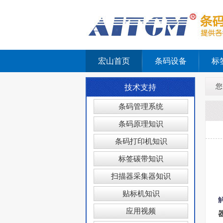
宏山首页
条码设备
标
您
技术支持
条码管理系统
条码原理知识
条码打印机知识
标签碳带知识
扫描器采集器知识
贴标机知识
应用视频