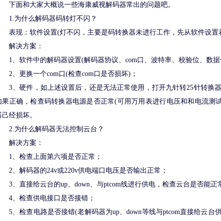
下面和大家大概说一些海康威视解码器常出的问题吧。
1.为什么解码器码转灯不闪？
表现：软件设置(灯不闪，主要是码转换器未进行工作，先从软件设置
解决方案：
1、软件中的解码器设置(解码器协议、com口、波特率、校验位、数据
2、更换一个com口(检查com口是否损坏)；
3、硬件，如上述设置后，还是无法正常使用，打开九针转25针转换器接口
如果正确，检查码转换器电源是否正常(可用万用表进行电压和和电流测试(9
器己经损坏。
2.为什么解码器无法控制云台？
解决方案：
1、检查上面第六项是否正常；
2、解码器的24v或220v供电端口电压是否输出正常；
3、直接给云台的up、down、与ptcom线进行供电，检查云台是否能
4、检查供电接口是否接错；
5、检查电路是否接错(老解码器为up、down等线与ptcom直接给