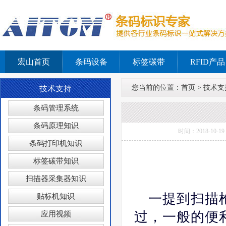
宏山首页
条码设备
标签碳带
RFID产品
您当前的位置：
首页
>
技术支
技术支持
条码管理系统
条码原理知识
时间：2018-1
条码打印机知识
标签碳带知识
扫描器采集器知识
一提到扫描
贴标机知识
过，一般的便
应用视频