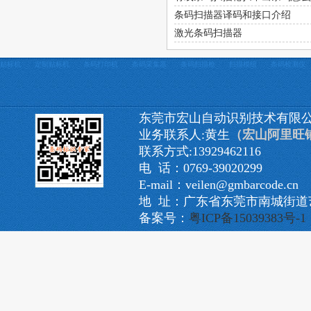
条码扫描器译码和接口介绍
激光条码扫描器
贴标机
定制贴标机
条码打印机
条码采集器
条码扫描枪
扫描模组
条码检测仪
东莞市宏山自动识别技术有限
业务联系人:黄生
（宏山阿里旺
联系方式:13929462116
电 话：0769-39020299
E-mail：veilen@gmbarcode.cn
地 址：广东省东莞市南城街道艺
备案号：
粤ICP备15039383号-1