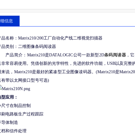
详细信息
产品名称：Matrix210/200工厂自动化产线二维视觉扫描器
产品类别：二维图像条码阅读器
产品简介：Matrix210是DATALOGIC公司一款新型2D
条码阅读器
，它
且非常容易使用。凭借创新的光学特性，先进的软件功能，USB以及完整
用来说，Matrix210是最好的紧凑型工业图像读码器。(Matrix210是Matr
且有带以太网接口型号可选)
典型应用：
小尺寸在制品控制
印刷电路板生产过程跟踪
半导体制造
文档和信件处理