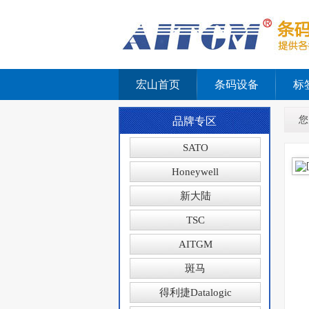
宏山首页
条码设备
标
您
品牌专区
SATO
Honeywell
新大陆
TSC
AITGM
斑马
得利捷Datalogic