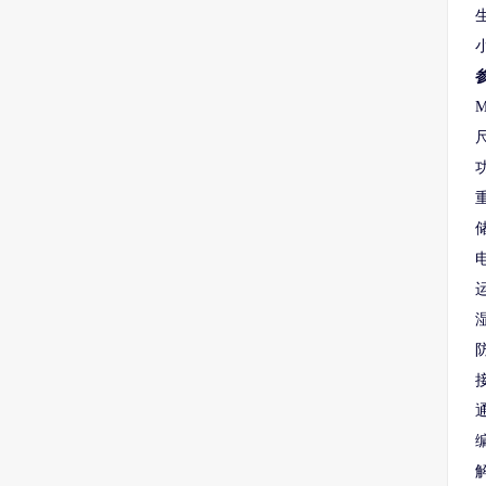
M
尺
功
电
通
解