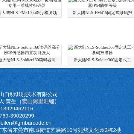
新大陆NLS-FM510为医疗检测领
新大陆NLS-FM415固定式条码扫
新大陆NLS-Soldier160读码器高
新大陆NLS-Soldier300固定式工
平板
扫描模组
条码检测仪
条码比对检测仪
山自动识别技术有限公司
人:黄生
（宏山阿里旺铺）
3929462116
69-39020299
veilen@gmbarcode.cn
广东省东莞市南城街道艺展路10号兆炫文化园2栋2楼