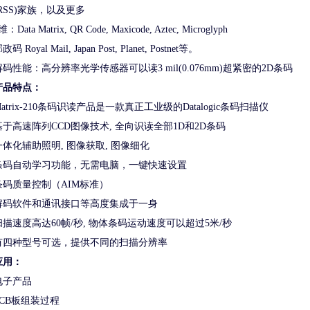
(RSS)家族，以及更多
维：Data Matrix, QR Code, Maxicode, Aztec, Microglyph
政码 Royal Mail, Japan Post, Planet, Postnet等。
解码性能：高分辨率光学传感器可以读3 mil(0.076mm)超紧密的2D条码
产品特点：
Matrix-210条码识读产品是一款真正工业级的Datalogic条码扫描仪
基于高速阵列CCD图像技术, 全向识读全部1D和2D条码
一体化辅助照明, 图像获取, 图像细化
条码自动学习功能，无需电脑，一键快速设置
条码质量控制（AIM标准）
解码软件和通讯接口等高度集成于一身
扫描速度高达60帧/秒, 物体条码运动速度可以超过5米/秒
有四种型号可选，提供不同的扫描分辨率
应用：
电子产品
PCB板组装过程