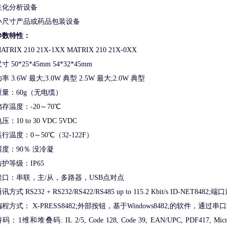
生化分析设备
小尺寸产品或药品包装设备
参数特性：
ATRIX 210 21X-1XX MATRIX 210 21X-0XX
寸 50*25*45mm 54*32*45mm
率 3.6W 最大;3.0W 典型 2.5W 最大;2.0W 典型
重量：60g（无电缆）
储存温度：-20～70℃
压：10 to 30 VDC 5VDC
运行温度：0～50℃（32-122F）
湿度：90％ 没冷凝
防护等级：IP65
接口：串联，主/从，多路器，USB点对点
讯方式 RS232 + RS232/RS422/RS485 up to 115.2 Kbit/s ID-NET8482;
编程方式： X-PRESS8482;外部按钮，基于Windows8482;的软件，通过
码：1维和堆叠码: IL 2/5, Code 128, Code 39, EAN/UPC, PDF417, Micro