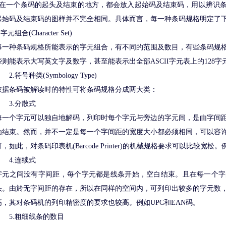
在一个条码的起头及结束的地方，都会放入起始码及结束码，用以辨识条
起始码及结束码的图样并不完全相同。具体而言，每一种条码规格明定了
.字元组合(Character Set)
每一种条码规格所能表示的字元组合，有不同的范围及数目，有些条码规格只
些则能表示大写英文字及数字，甚至能表示出全部ASCII字元表上的128字元
2.符号种类(Symbology Type)
依据条码被解读时的特性可将条码规格分成两大类：
3.分散式
每一个字元可以独自地解码，列印时每个字元与旁边的字元间，是由字间
为结束。然而，并不一定是每一个字间距的宽度大小都必须相同，可以容
可，如此，对条码印表机(Barcode Printer)的机械规格要求可以比较宽松。
4.连续式
字元之间没有字间距，每个字元都是线条开始，空白结束。且在每一个字
头。由於无字间距的存在，所以在同样的空间内，可列印出较多的字元数
高，其对条码机的列印精密度的要求也较高。例如UPC和EAN码。
5.粗细线条的数目