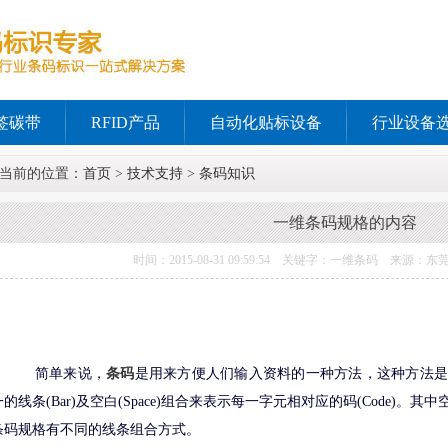
签碳带
RFID产品
自动化贴标设备
行业设备
当前的位置：
首页
>
技术支持
>
条码知识
一维条码规格的内容
时间：2015-08-31 09:59:54 关键字：一维条码 来源
简单来说，
条码
是用来方便人们输入资料的一种方法，这种方法是
一的线条(Bar)及空白(Space)组合来表示每一字元相对应的码(Code)
条码规格有不同的线条组合方式。