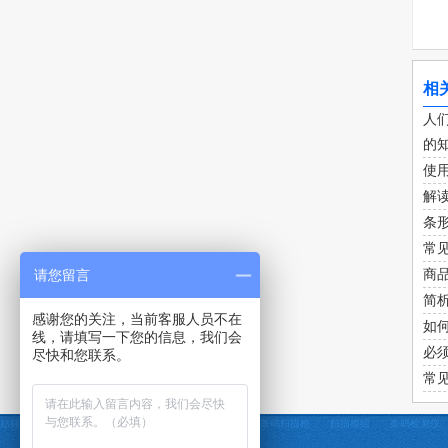
相
人
的知
使
解
条
常
请您留言
商
简
感谢您的关注，当前客服人员不在
如
线，请填写一下您的信息，我们会
必
尽快和您联系。
常
贴标机
定制贴标机
条码打印机
条码采集器
条码扫描枪
扫描模组
条码检测仪