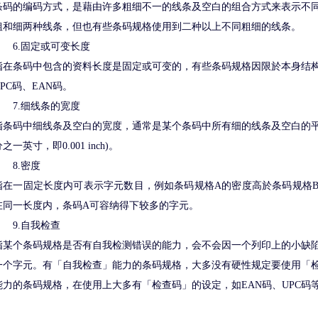
条码的编码方式，是藉由许多粗细不一的线条及空白的组合方式来表示不
粗和细两种线条，但也有些条码规格使用到二种以上不同粗细的线条。
6.固定或可变长度
指在条码中包含的资料长度是固定或可变的，有些条码规格因限於本身结
UPC码、EAN码。
7.细线条的宽度
指条码中细线条及空白的宽度，通常是某个条码中所有细的线条及空白的平均
之一英寸，即0.001 inch)。
8.密度
指在一固定长度内可表示字元数目，例如条码规格A的密度高於条码规格
在同一长度内，条码A可容纳得下较多的字元。
9.自我检查
指某个条码规格是否有自我检测错误的能力，会不会因一个列印上的小缺
一个字元。有「自我检查」能力的条码规格，大多没有硬性规定要使用「检
能力的条码规格，在使用上大多有「检查码」的设定，如EAN码、UPC码