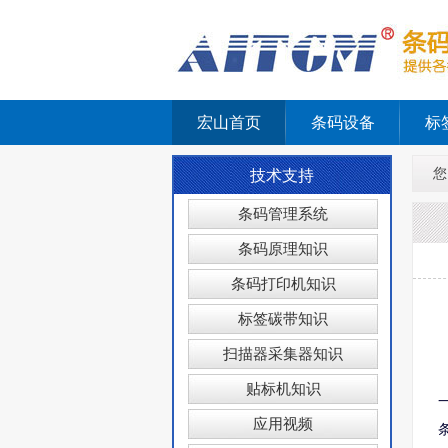
宏山首页
条码设备
标
您
技术支持
条码管理系统
条码原理知识
条码打印机知识
标签碳带知识
扫描器采集器知识
贴标机知识
应用视频