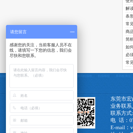
使
解
条
常
请您留言
商
简
感谢您的关注，当前客服人员不在
如
线，请填写一下您的信息，我们会
必
尽快和您联系。
常
贴标机
定制贴标机
条码打印机
条码采集器
条码扫描枪
扫描模组
条码检测仪
东莞市宏
业务联系
联系方式:1
电 话：076
E-mail：v