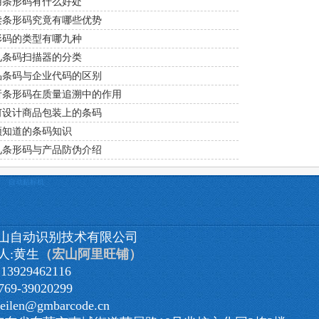
用条形码有什么好处
读条形码究竟有哪些优势
形码的类型有哪九种
见条码扫描器的分类
品条码与企业代码的区别
析条形码在质量追溯中的作用
何设计商品包装上的条码
须知道的条码知识
见条形码与产品防伪介绍
自动贴标机
山自动识别技术有限公司
人:黄生
（宏山阿里旺铺）
3929462116
9-39020299
eilen@gmbarcode.cn