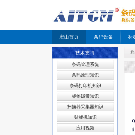
宏山首页
条码设备
标
您
技术支持
条码管理系统
条码原理知识
条码打印机知识
标签碳带知识
扫描器采集器知识
贴标机知识
应用视频