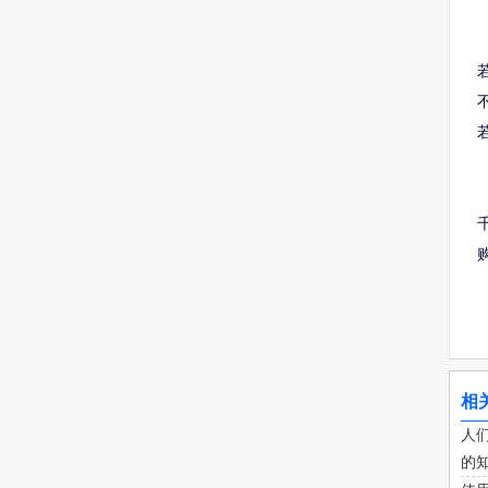
相
人
的知