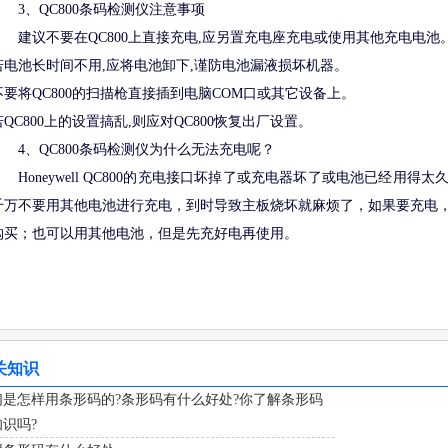
3、QC800条码检测仪注意事项
建议不要在QC800上直接充电,应另置充电座充电或使用其他充电电池
若电池长时间不用,应将电池卸下,谨防电池漏液损坏机器。
不要将QC800的扫描枪直接插到电脑COM口或其它设备上。
若QC800上的设置搞乱,则应对QC800恢复出厂设置。
4、QC800条码检测仪为什么无法充电呢？
Honeywell QC800的充电接口坏掉了或充电器坏了或电池已经用
千万不要用其他电池进行充电，到时导致主板烧坏就麻烦了，如果要充电
购买；也可以用其他电池，但是先充好电再使用。
关知识
们是怎样用条形码的?条形码有什么好处?你了解条形码
识吗?