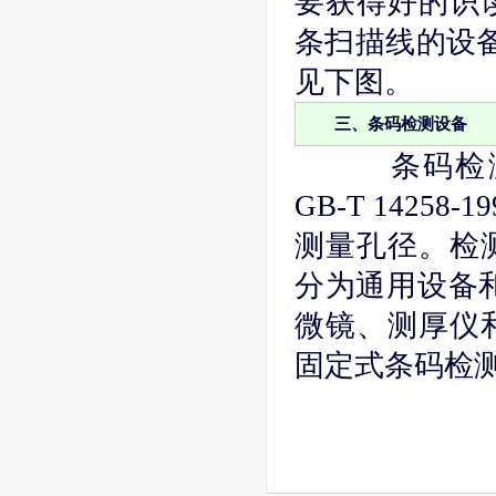
要获得好的识
条扫描线的设
见下图。
三、条码检测设备
条码检测
GB-T 142
测量孔径。检
分为通用设备
微镜、测厚仪
固定式条码检