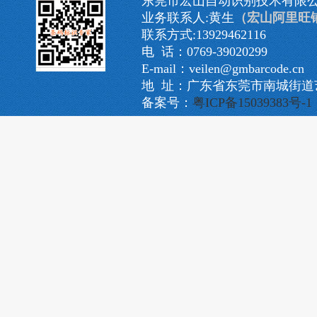
东莞市宏山自动识别技术有限
业务联系人:黄生
（宏山阿里旺
联系方式:13929462116
电 话：0769-39020299
E-mail：veilen@gmbarcode.cn
地 址：广东省东莞市南城街道艺
备案号：
粤ICP备15039383号-1