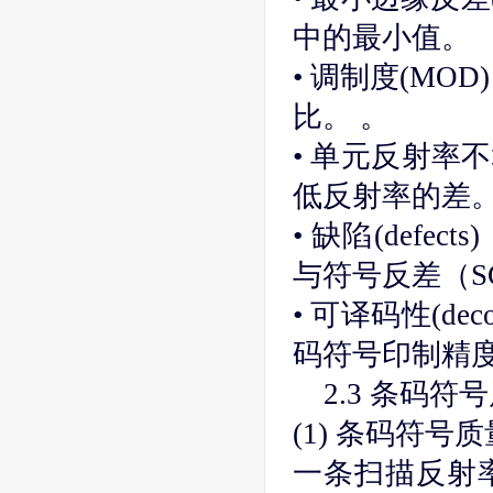
中的最小值。
• 调制度(MOD
比。 。
• 单元反射率
低反射率的差
• 缺陷(defe
与符号反差（S
• 可译码性(de
码符号印制精
2.3 条码符
(1) 条码符号
一条扫描反射