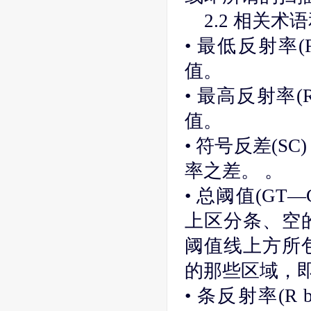
2.2 相关术
• 最低反射率
值。
• 最高反射率(
值。
• 符号反差(
率之差。 。
• 总阈值(GT—
上区分条、空
阈值线上方所
的那些区域，即
• 条反射率(