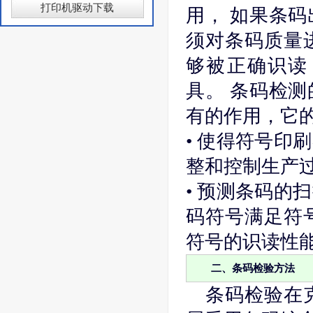
打印机驱动下载
用， 如果条
须对条码质量
够被正确识读
具。 条码检
有的作用，它
• 使得符号印
整和控制生产
• 预测条码的
码符号满足符
符号的识读性
二、条码检验方法
条码检验在