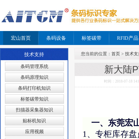
宏山首页
条码设备
标签碳带
RFID产品
您当前的位置：
首页
>
技术支
技术支持
条码管理系统
新大陆P
条码原理知识
时间：2018-07-1
条码打印机知识
标签碳带知识
扫描器采集器知识
贴标机知识
一、东莞宏
应用视频
1、专柜库存盘