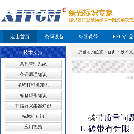
宏山首页
条码设备
标签碳带
RFID产品
您当前的位置：
首页
>
技术支
技术支持
条码管理系统
条码原理知识
时间：
条码打印机知识
标签碳带知识
扫描器采集器知识
碳带
质量问
贴标机知识
1. 碳带有针
应用视频