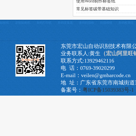
使用Word制作标签纸
常见标签碳带基础知识
贴标机
定制贴标机
条码打印机
条码采集器
条码扫描枪
扫描模组
条码检测仪
东莞市宏山自动识别技术有限
业务联系人:黄生
（宏山阿里旺
联系方式:13929462116
电 话：0769-39020299
E-mail：veilen@gmbarcode.cn
地 址：广东省东莞市南城街道艺
备案号：
粤ICP备15039383号-1