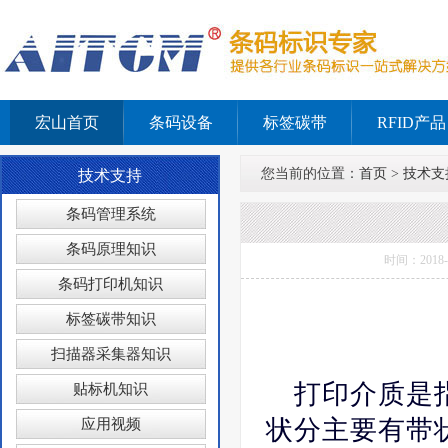
宏山首页
条码设备
标签碳带
RFID产品
您当前的位置：
首页
>
技术支
技术支持
条码管理系统
条码原理知识
时间：201
条码打印机知识
标签碳带知识
扫描器采集器知识
打印介质是
贴标机知识
状分主要有带
应用视频