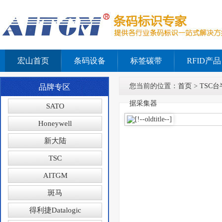
宏山首页
条码设备
标签碳带
RFID产品
您当前的位置：
首页
>
TSC台
品牌专区
据采集器
SATO
Honeywell
新大陆
TSC
AITGM
斑马
得利捷Datalogic