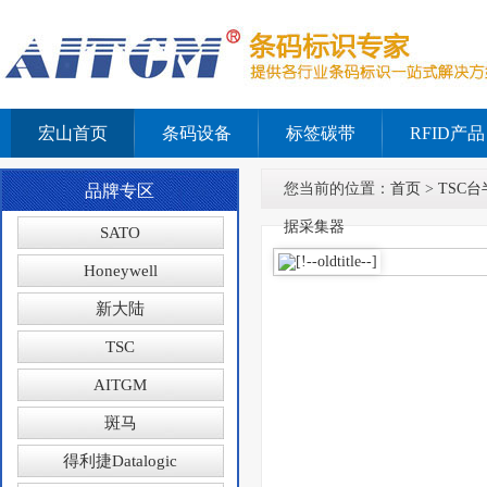
宏山首页
条码设备
标签碳带
RFID产品
您当前的位置：
首页
>
TSC台
品牌专区
据采集器
SATO
Honeywell
新大陆
TSC
AITGM
斑马
得利捷Datalogic