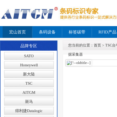
宏山首页
条码设备
标签碳带
RFID产品
您当前的位置：
首页
>
TSC台
品牌专区
据采集器
SATO
Honeywell
新大陆
TSC
AITGM
斑马
得利捷Datalogic