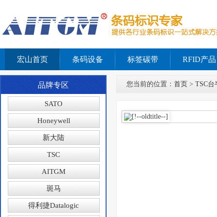
宏山首页
条码设备
标签碳带
RFID产品
您当前的位置：
首页
>
TSC台
品牌专区
SATO
Honeywell
新大陆
TSC
AITGM
斑马
得利捷Datalogic