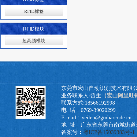
RFID标签
RFID模块
超高频模块
条码打印机
条码采集器
条码扫描枪
工业平板
扫描模组
条码检测仪
条码比对
东莞市宏山自动识别技术有限
业务联系人:曾生
（宏山阿里旺
联系方式:18566192998
电 话：0769-39020299
E-mail：veilen@gmbarcode.cn
地 址：广东省东莞市南城街道艺
备案号：
粤ICP备15039383号-1